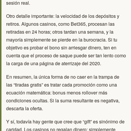
sesión real.
Otro detalle importante: la velocidad de los depósitos y
retiros. Algunos casinos, como Bet365, procesan las
retiradas en 24 horas; otros tardan una semana, y la
mayoría simplemente se pierde en la burocracia. Si tu
objetivo es probar el bono sin arriesgar dinero, ten en
cuenta que el proceso de saque puede ser tan lento como
la carga de una página de aterrizaje del 2020.
En resumen, la única forma de no caer en la trampa de
las “tiradas gratis” es tratar cada promoción como una
ecuación matemática: bonus menos rollover más
condiciones ocultas. Si la suma resultante es negativa,
descarta la oferta.
Y sí, todavía hay gente que cree que “gift” es sinónimo de
caridad. Los casinos no regalan dinero; simplemente