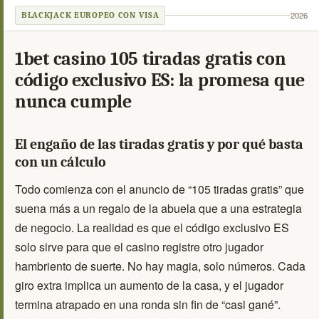
2026
BLACKJACK EUROPEO CON VISA
1bet casino 105 tiradas gratis con
código exclusivo ES: la promesa que
nunca cumple
El engaño de las tiradas gratis y por qué basta
con un cálculo
Todo comienza con el anuncio de “105 tiradas gratis” que
suena más a un regalo de la abuela que a una estrategia
de negocio. La realidad es que el código exclusivo ES
solo sirve para que el casino registre otro jugador
hambriento de suerte. No hay magia, solo números. Cada
giro extra implica un aumento de la casa, y el jugador
termina atrapado en una ronda sin fin de “casi gané”.