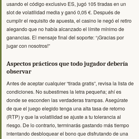
usando el código exclusivo ES, jugó 105 tiradas en un
slot de volatilidad media y ganó 0,05 €. Después de
cumplir el requisito de apuesta, el casino le negó el retiro
alegando que no había alcanzado el límite mínimo de
ganancias. El mensaje final del soporte: “¡Gracias por
jugar con nosotros!”
Aspectos prácticos que todo jugador debería
observar
Antes de aceptar cualquier “tirada gratis”, revisa la lista de
condiciones. No subestimes la letra pequeña; ahí es
donde se esconden las verdaderas trampas. Asegúrate
de que el juego elegido tenga una alta tasa de retorno
(RTP) y que la volatilidad se ajuste a tu tolerancia al
riesgo. De lo contrario, terminarás gastando más tiempo
intentando desbloquear el bono que disfrutando de una