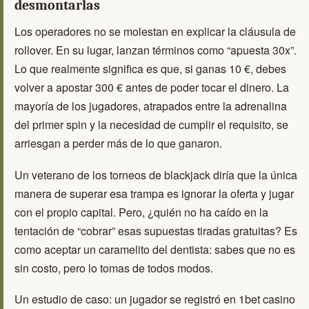
desmontarlas
Los operadores no se molestan en explicar la cláusula de
rollover. En su lugar, lanzan términos como “apuesta 30x”.
Lo que realmente significa es que, si ganas 10 €, debes
volver a apostar 300 € antes de poder tocar el dinero. La
mayoría de los jugadores, atrapados entre la adrenalina
del primer spin y la necesidad de cumplir el requisito, se
arriesgan a perder más de lo que ganaron.
Un veterano de los torneos de blackjack diría que la única
manera de superar esa trampa es ignorar la oferta y jugar
con el propio capital. Pero, ¿quién no ha caído en la
tentación de “cobrar” esas supuestas tiradas gratuitas? Es
como aceptar un caramelito del dentista: sabes que no es
sin costo, pero lo tomas de todos modos.
Un estudio de caso: un jugador se registró en 1bet casino