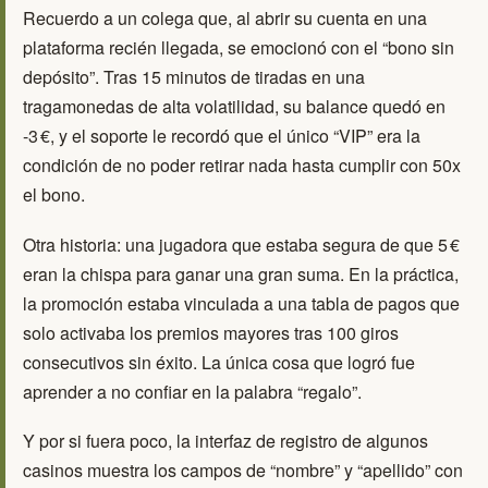
Recuerdo a un colega que, al abrir su cuenta en una
plataforma recién llegada, se emocionó con el “bono sin
depósito”. Tras 15 minutos de tiradas en una
tragamonedas de alta volatilidad, su balance quedó en
-3 €, y el soporte le recordó que el único “VIP” era la
condición de no poder retirar nada hasta cumplir con 50x
el bono.
Otra historia: una jugadora que estaba segura de que 5 €
eran la chispa para ganar una gran suma. En la práctica,
la promoción estaba vinculada a una tabla de pagos que
solo activaba los premios mayores tras 100 giros
consecutivos sin éxito. La única cosa que logró fue
aprender a no confiar en la palabra “regalo”.
Y por si fuera poco, la interfaz de registro de algunos
casinos muestra los campos de “nombre” y “apellido” con