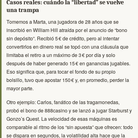
Casos reales: cuándo la “libertad” se vuelve
una trampa
Tomemos a Marta, una jugadora de 28 años que se
inscribió en William Hill atraída por el anuncio de “bono
sin depósito”. Recibió 5 € de crédito, pero al intentar
convertirlos en dinero real se topó con una cláusula que
limitaba el retiro a un máximo de 3 € por día y solo
después de haber generado 15 € en ganancias jugables.
Eso significa que, para tocar el fondo de su propio
bolsillo, tuvo que apostar 150 € y, en promedio, perder la
mayor parte.
Otro ejemplo: Carlos, fanático de las tragamonedas,
probó el bono de 888casino y se lanzó a jugar Starburst y
Gonzo’s Quest. La velocidad de esas máquinas es
comparable al ritmo de los “sin apuesta” que ofrecen: todo
se dispara en segundos, la volatilidad alta hace que la