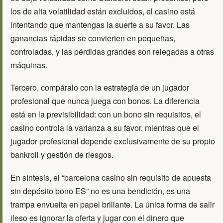
los de alta volatilidad están excluidos, el casino está
intentando que mantengas la suerte a su favor. Las
ganancias rápidas se convierten en pequeñas,
controladas, y las pérdidas grandes son relegadas a otras
máquinas.
Tercero, compáralo con la estrategia de un jugador
profesional que nunca juega con bonos. La diferencia
está en la previsibilidad: con un bono sin requisitos, el
casino controla la varianza a su favor, mientras que el
jugador profesional depende exclusivamente de su propio
bankroll y gestión de riesgos.
En síntesis, el “barcelona casino sin requisito de apuesta
sin depósito bono ES” no es una bendición, es una
trampa envuelta en papel brillante. La única forma de salir
ileso es ignorar la oferta y jugar con el dinero que