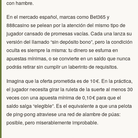
con hambre.
En el mercado español, marcas como Bet365 y
888casino se pelean por la atención del mismo tipo de
jugador cansado de promesas vacías. Cada una lanza su
versión del llamado “sin depósito bono”, pero la condición
oculta es siempre la misma: tu dinero se esfuma en
apuestas mínimas, o se convierte en un saldo que nunca
podrás retirar sin cumplir un laberinto de requisitos.
Imagina que la oferta prometida es de 10 €. En la práctica,
el jugador necesita girar la ruleta de la suerte al menos 30
veces con una apuesta mínima de 0,10 € para que el
saldo salga “elegible”. Es el equivalente a que una pelota
de ping‑pong atraviese una red de alambre de púas:
posible, pero miserablemente improbable.