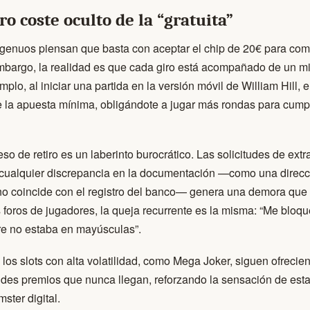
o coste oculto de la “gratuita”
ngenuos piensan que basta con aceptar el chip de 20€ para co
mbargo, la realidad es que cada giro está acompañado de un m
emplo, al iniciar una partida en la versión móvil de William Hill, 
la apuesta mínima, obligándote a jugar más rondas para cumpli
o de retiro es un laberinto burocrático. Las solicitudes de extr
cualquier discrepancia en la documentación —como una direcc
no coincide con el registro del banco— genera una demora que
 foros de jugadores, la queja recurrente es la misma: “Me bloque
e no estaba en mayúsculas”.
, los slots con alta volatilidad, como Mega Joker, siguen ofreci
es premios que nunca llegan, reforzando la sensación de esta
ster digital.