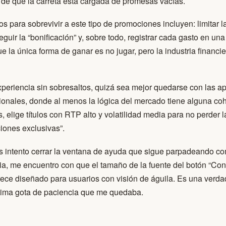
a de que la carreta está cargada de promesas vacías.
s para sobrevivir a este tipo de promociones incluyen: limitar l
guir la “bonificación” y, sobre todo, registrar cada gasto en una
e la única forma de ganar es no jugar, pero la industria financi
periencia sin sobresaltos, quizá sea mejor quedarse con las a
cionales, donde al menos la lógica del mercado tiene alguna coh
ts, elige títulos con RTP alto y volatilidad media para no perder 
iones exclusivas”.
s intento cerrar la ventana de ayuda que sigue parpadeando co
a, me encuentro con que el tamaño de la fuente del botón “Conf
ece diseñado para usuarios con visión de águila. Es una verdad
ltima gota de paciencia que me quedaba.