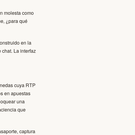
tan molesta como
ue, ¿para qué
onstruido en la
chat. La interfaz
amonedas cuya RTP
os en apuestas
bloquear una
paciencia que
asaporte, captura