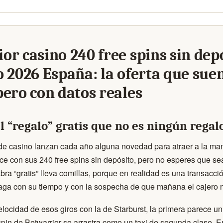
or casino 240 free spins sin dep
o 2026 España: la oferta que sue
pero con datos reales
el “regalo” gratis que no es ningún regal
de casino lanzan cada año alguna novedad para atraer a la ma
ce con sus 240 free spins sin depósito, pero no esperes que s
abra “gratis” lleva comillas, porque en realidad es una transacc
aga con su tiempo y con la sospecha de que mañana el cajero n
elocidad de esos giros con la de Starburst, la primera parece un
spin de Betwarrior se arrastra como un taxi de segunda clase. 