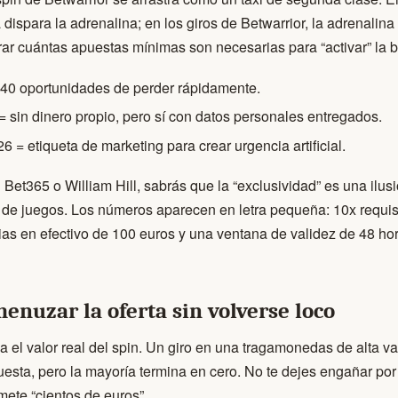
ta dispara la adrenalina; en los giros de Betwarrior, la adrenalina
frar cuántas apuestas mínimas son necesarias para “activar” la b
240 oportunidades de perder rápidamente.
= sin dinero propio, pero sí con datos personales entregados.
6 = etiqueta de marketing para crear urgencia artificial.
 Bet365 o William Hill, sabrás que la “exclusividad” es una ilus
 de juegos. Los números aparecen en letra pequeña: 10x requis
ias en efectivo de 100 euros y una ventana de validez de 48 ho
nuzar la oferta sin volverse loco
ca el valor real del spin. Un giro en una tragamonedas de alta 
uesta, pero la mayoría termina en cero. No te dejes engañar por
mete “cientos de euros”.