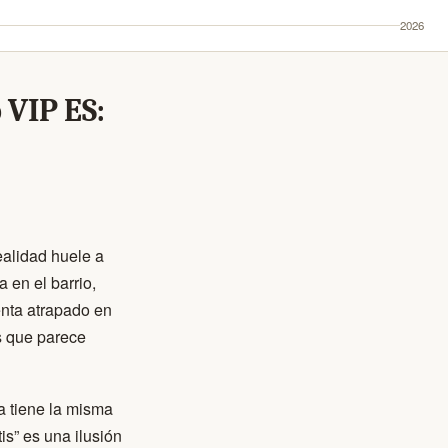
2026
 VIP ES:
ealidad huele a
 en el barrio,
enta atrapado en
s que parece
a tiene la misma
is” es una ilusión