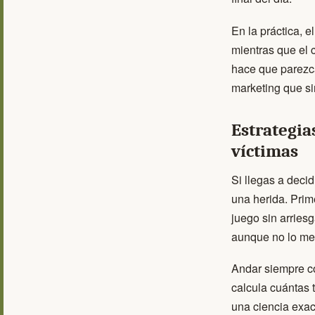
En la práctica, 
mientras que el 
hace que parezca
marketing que si
Estrategia
víctimas
Si llegas a decid
una herida. Prime
juego sin arriesg
aunque no lo men
Andar siempre co
calcula cuántas 
una ciencia exact