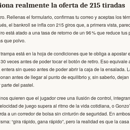
ona realmente la oferta de 215 tiradas
tro. Rellenas el formulario, confirmas tu correo y aceptas los tér
és, el bankroll se infla con 215 giros que, a primera vista, par
iro está atado a una tasa de retorno de un 96 % que reduce tus 
ás que polvo.
trampa está en la hoja de condiciones que te obliga a apostar el
30 veces antes de poder tocar el botón de retiro. Eso equivale a
entera sin queso antes de poder abrir la caja de la ensalada. L
nan antes de llegar al punto de equilibrio y, sin saberlo, dejan
 parte del pastel.
nos quieren que el jugador cree una ilusión de control, integra
velocidad de juego supera al ritmo de la vida cotidiana, o Gonzo
erda a un corredor de bolsa sin cinturón de seguridad. En ambos
sma: “gira rápido, gana rápido”, pero la realidad es que la cas