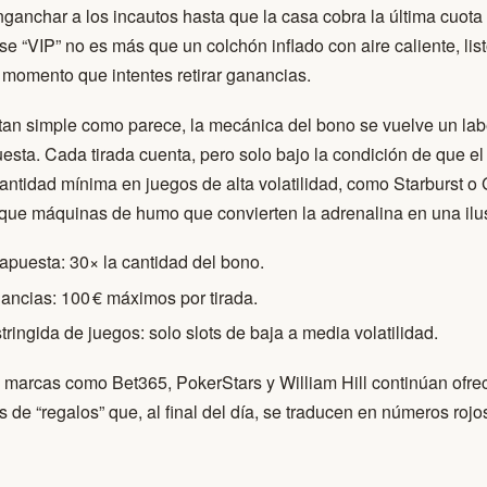
nganchar a los incautos hasta que la casa cobra la última cuota 
se “VIP” no es más que un colchón inflado con aire caliente, lis
l momento que intentes retirar ganancias.
an simple como parece, la mecánica del bono se vuelve un lab
uesta. Cada tirada cuenta, pero solo bajo la condición de que el
ntidad mínima en juegos de alta volatilidad, como Starburst o
ue máquinas de humo que convierten la adrenalina en una ilusi
apuesta: 30× la cantidad del bono.
ancias: 100 € máximos por tirada.
tringida de juegos: solo slots de baja a media volatilidad.
, marcas como Bet365, PokerStars y William Hill continúan ofre
 de “regalos” que, al final del día, se traducen en números rojo