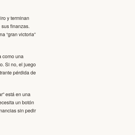
iro y terminan
 sus finanzas.
a “gran victoria”
la como una
. Si no, el juego
trante pérdida de
ar” está en una
ecesita un botón
nancias sin pedir