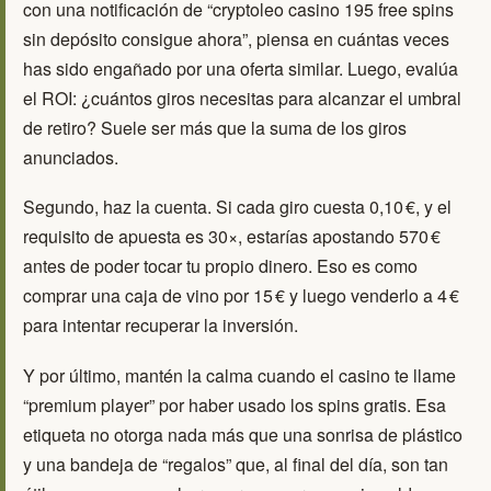
con una notificación de “cryptoleo casino 195 free spins
sin depósito consigue ahora”, piensa en cuántas veces
has sido engañado por una oferta similar. Luego, evalúa
el ROI: ¿cuántos giros necesitas para alcanzar el umbral
de retiro? Suele ser más que la suma de los giros
anunciados.
Segundo, haz la cuenta. Si cada giro cuesta 0,10 €, y el
requisito de apuesta es 30×, estarías apostando 570 €
antes de poder tocar tu propio dinero. Eso es como
comprar una caja de vino por 15 € y luego venderlo a 4 €
para intentar recuperar la inversión.
Y por último, mantén la calma cuando el casino te llame
“premium player” por haber usado los spins gratis. Esa
etiqueta no otorga nada más que una sonrisa de plástico
y una bandeja de “regalos” que, al final del día, son tan