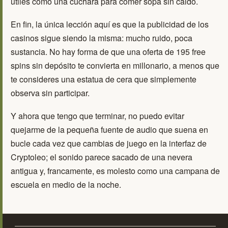
útiles como una cuchara para comer sopa sin caldo.
En fin, la única lección aquí es que la publicidad de los
casinos sigue siendo la misma: mucho ruido, poca
sustancia. No hay forma de que una oferta de 195 free
spins sin depósito te convierta en millonario, a menos que
te consideres una estatua de cera que simplemente
observa sin participar.
Y ahora que tengo que terminar, no puedo evitar
quejarme de la pequeña fuente de audio que suena en
bucle cada vez que cambias de juego en la interfaz de
Cryptoleo; el sonido parece sacado de una nevera
antigua y, francamente, es molesto como una campana de
escuela en medio de la noche.