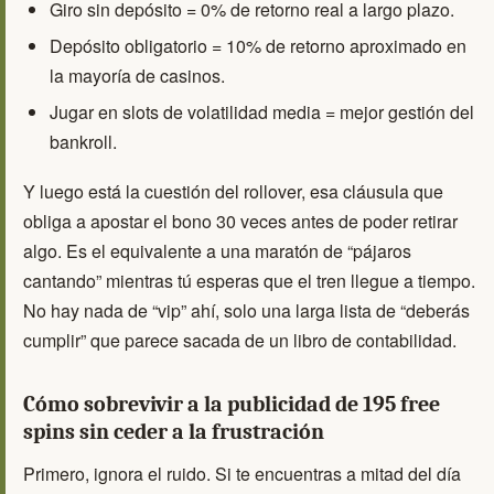
Giro sin depósito = 0% de retorno real a largo plazo.
Depósito obligatorio = 10% de retorno aproximado en
la mayoría de casinos.
Jugar en slots de volatilidad media = mejor gestión del
bankroll.
Y luego está la cuestión del rollover, esa cláusula que
obliga a apostar el bono 30 veces antes de poder retirar
algo. Es el equivalente a una maratón de “pájaros
cantando” mientras tú esperas que el tren llegue a tiempo.
No hay nada de “vip” ahí, solo una larga lista de “deberás
cumplir” que parece sacada de un libro de contabilidad.
Cómo sobrevivir a la publicidad de 195 free
spins sin ceder a la frustración
Primero, ignora el ruido. Si te encuentras a mitad del día