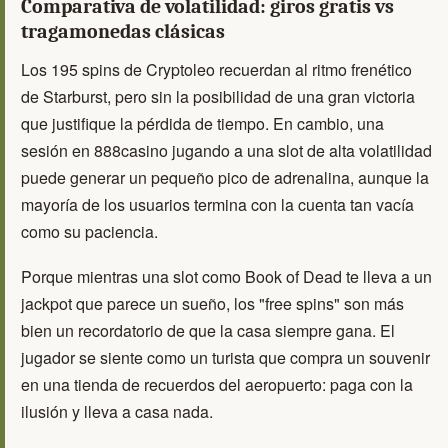
Comparativa de volatilidad: giros gratis vs
tragamonedas clásicas
Los 195 spins de Cryptoleo recuerdan al ritmo frenético
de Starburst, pero sin la posibilidad de una gran victoria
que justifique la pérdida de tiempo. En cambio, una
sesión en 888casino jugando a una slot de alta volatilidad
puede generar un pequeño pico de adrenalina, aunque la
mayoría de los usuarios termina con la cuenta tan vacía
como su paciencia.
Porque mientras una slot como Book of Dead te lleva a un
jackpot que parece un sueño, los "free spins" son más
bien un recordatorio de que la casa siempre gana. El
jugador se siente como un turista que compra un souvenir
en una tienda de recuerdos del aeropuerto: paga con la
ilusión y lleva a casa nada.