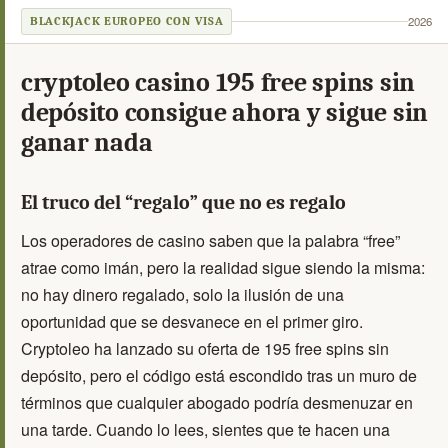
2026
BLACKJACK EUROPEO CON VISA
cryptoleo casino 195 free spins sin
depósito consigue ahora y sigue sin
ganar nada
El truco del “regalo” que no es regalo
Los operadores de casino saben que la palabra “free”
atrae como imán, pero la realidad sigue siendo la misma:
no hay dinero regalado, solo la ilusión de una
oportunidad que se desvanece en el primer giro.
Cryptoleo ha lanzado su oferta de 195 free spins sin
depósito, pero el código está escondido tras un muro de
términos que cualquier abogado podría desmenuzar en
una tarde. Cuando lo lees, sientes que te hacen una