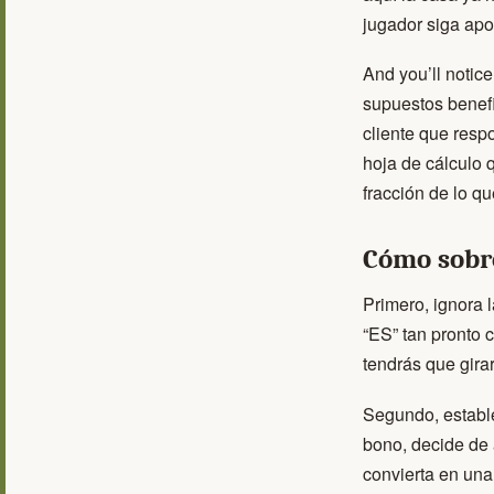
jugador siga ap
And you’ll notic
supuestos benefi
cliente que resp
hoja de cálculo 
fracción de lo q
Cómo sobre
Primero, ignora 
“ES” tan pronto 
tendrás que girar
Segundo, establec
bono, decide de 
convierta en una