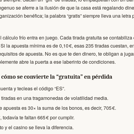
ngenuo se aferre a la ilusión de que la casa está regalando din
ganización benéfica; la palabra “gratis” siempre lleva una letr
 cálculo frío entra en juego. Cada tirada gratuita se contabiliz
Si la apuesta mínima es de 0,10 €, esas 235 tiradas cuestan, en
quisitos de apuesta. No es que te den dinero, te obligan a jugar
emente abre la puerta a ese laberinto de condiciones.
 cómo se convierte la “gratuita” en pérdida
cuenta y tecleas el código “ES”.
 tiradas en una tragamonedas de volatilidad media.
de apuesta es 30× la suma de los bonos, es decir, 705 €.
 todavía te faltan 665 € por cumplir.
to y el casino se lleva la diferencia.