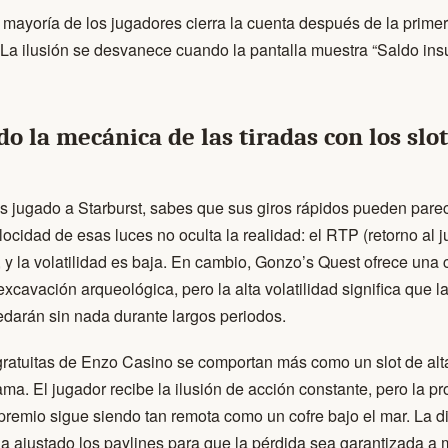
la mayoría de los jugadores cierra la cuenta después de la prime
. La ilusión se desvanece cuando la pantalla muestra “Saldo ins
 la mecánica de las tiradas con los slo
s jugado a Starburst, sabes que sus giros rápidos pueden parec
locidad de esas luces no oculta la realidad: el RTP (retorno al 
 y la volatilidad es baja. En cambio, Gonzo’s Quest ofrece una
xcavación arqueológica, pero la alta volatilidad significa que l
darán sin nada durante largos periodos.
gratuitas de Enzo Casino se comportan más como un slot de alta 
ma. El jugador recibe la ilusión de acción constante, pero la p
premio sigue siendo tan remota como un cofre bajo el mar. La d
ha ajustado los paylines para que la pérdida sea garantizada a