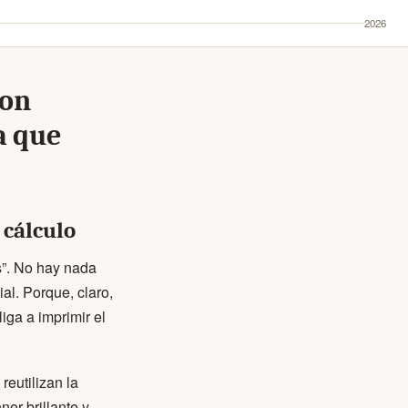
2026
con
a que
 cálculo
s”. No hay nada
al. Porque, claro,
iga a imprimir el
eutilizan la
er brillante y