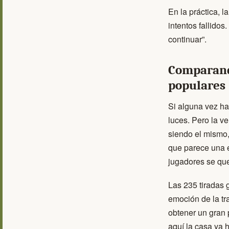
En la práctica, 
intentos fallidos
continuar”.
Comparando
populares
Si alguna vez ha
luces. Pero la ve
siendo el mismo,
que parece una e
jugadores se que
Las 235 tiradas 
emoción de la tra
obtener un gran 
aquí la casa ya 