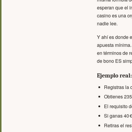
esperan que el i
casino es una or
nadie lee.
Y ahí es donde el
apuesta mínima. 
en términos de re
de bono ES simpl
Ejemplo real:
Registras la 
Obtienes 235
El requisito 
Si ganas 40 €,
Retiras el res