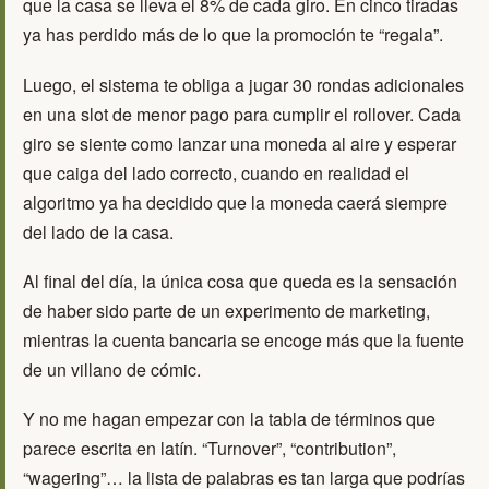
que la casa se lleva el 8% de cada giro. En cinco tiradas
ya has perdido más de lo que la promoción te “regala”.
Luego, el sistema te obliga a jugar 30 rondas adicionales
en una slot de menor pago para cumplir el rollover. Cada
giro se siente como lanzar una moneda al aire y esperar
que caiga del lado correcto, cuando en realidad el
algoritmo ya ha decidido que la moneda caerá siempre
del lado de la casa.
Al final del día, la única cosa que queda es la sensación
de haber sido parte de un experimento de marketing,
mientras la cuenta bancaria se encoge más que la fuente
de un villano de cómic.
Y no me hagan empezar con la tabla de términos que
parece escrita en latín. “Turnover”, “contribution”,
“wagering”… la lista de palabras es tan larga que podrías