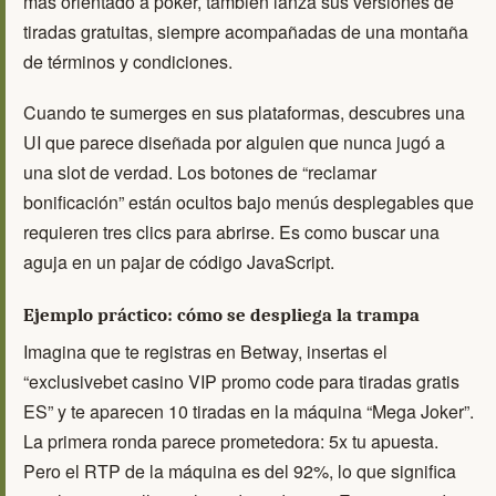
más orientado a póker, también lanza sus versiones de
tiradas gratuitas, siempre acompañadas de una montaña
de términos y condiciones.
Cuando te sumerges en sus plataformas, descubres una
UI que parece diseñada por alguien que nunca jugó a
una slot de verdad. Los botones de “reclamar
bonificación” están ocultos bajo menús desplegables que
requieren tres clics para abrirse. Es como buscar una
aguja en un pajar de código JavaScript.
Ejemplo práctico: cómo se despliega la trampa
Imagina que te registras en Betway, insertas el
“exclusivebet casino VIP promo code para tiradas gratis
ES” y te aparecen 10 tiradas en la máquina “Mega Joker”.
La primera ronda parece prometedora: 5x tu apuesta.
Pero el RTP de la máquina es del 92%, lo que significa