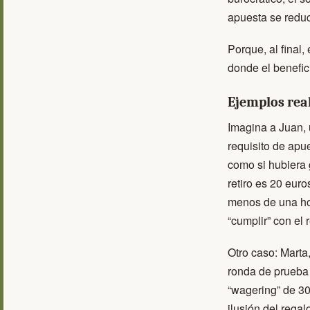
apuesta se reduc
Porque, al final,
donde el benefic
Ejemplos real
Imagina a Juan, 
requisito de apu
como si hubiera g
retiro es 20 euro
menos de una hor
“cumplir” con el 
Otro caso: Marta
ronda de prueba 
“wagering” de 30x
ilusión del rega