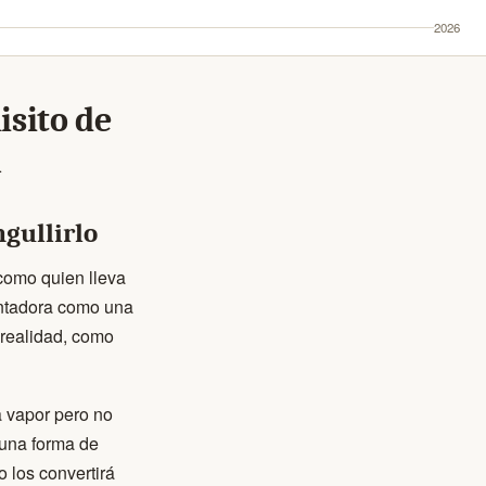
2026
isito de
a
ngullirlo
 como quien lleva
entadora como una
a realidad, como
a vapor pero no
 una forma de
 los convertirá