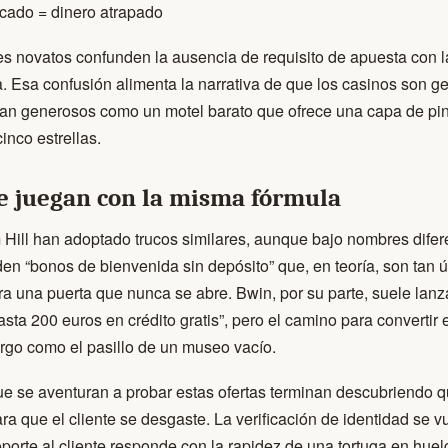
icado = dinero atrapado
 novatos confunden la ausencia de requisito de apuesta con l
. Esa confusión alimenta la narrativa de que los casinos son 
tan generosos como un motel barato que ofrece una capa de pin
inco estrellas.
e juegan con la misma fórmula
 Hill han adoptado trucos similares, aunque bajo nombres difer
nden “bonos de bienvenida sin depósito” que, en teoría, son tan 
ra una puerta que nunca se abre. Bwin, por su parte, suele lan
sta 200 euros en crédito gratis”, pero el camino para convertir 
largo como el pasillo de un museo vacío.
e se aventuran a probar estas ofertas terminan descubriendo 
a que el cliente se desgaste. La verificación de identidad se v
oporte al cliente responde con la rapidez de una tortuga en huelg