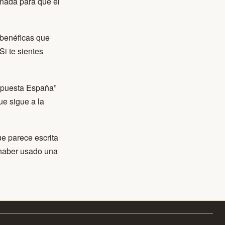
eñada para que el
 benéficas que
Si te sientes
 apuesta España”
ue sigue a la
ue parece escrita
 haber usado una