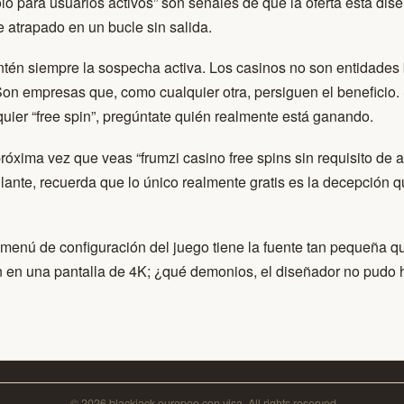
lo para usuarios activos” son señales de que la oferta está dis
 atrapado en un bucle sin salida.
ntén siempre la sospecha activa. Los casinos no son entidades
Son empresas que, como cualquier otra, persiguen el beneficio. 
quier “free spin”, pregúntate quién realmente está ganando.
róxima vez que veas “frumzi casino free spins sin requisito de
llante, recuerda que lo único realmente gratis es la decepción q
 menú de configuración del juego tiene la fuente tan pequeña q
ón en una pantalla de 4K; ¿qué demonios, el diseñador no pudo
© 2026 blackjack europeo con visa. All rights reserved.