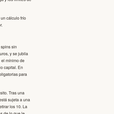
 un cálculo frío
r.
 spins sin
ros, y se jubila
e el mínimo de
io capital. En
ligatorias para
sito. Tras una
está sujeta a una
tirar los 10. La
s de lo que le