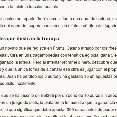
en a la mínima fracción posible.
 el casino no reparte “free” como si fuera una obra de caridad; es
io del operador supera con creces la mínima pérdida del jugado
es que ilustran la trampa
un novato que se registra en Frumzi Casino atraído por los “free
esta”. Gira en una tragamonedas con temática egipcia, gana 5 eu
anado la lotería. Pero al intentar retirar el dinero, descubre qu
s y que la única forma de alcanzar esa cifra es jugar con el prop
a, Juan ha perdido los 5 euros y ha gastado 15 en apuestas ob
requisito inexistente.
, que se ha inscrito en Bet365 por un bono de 10 euros sin depó
en un juego de slots, la plataforma le muestra que la ganancia 
, lo que significa que debe apostar 300 euros antes de poder re
lo se desvanece cuando la realidad le obliga a invertir mucho má