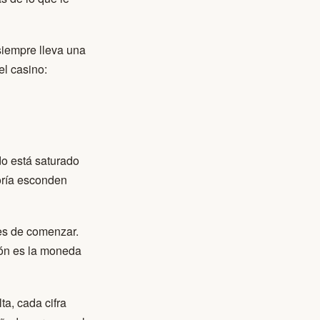
siempre lleva una
el casino:
do está saturado
oría esconden
tes de comenzar.
ión es la moneda
ta, cada cifra