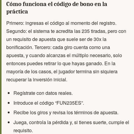
Cómo funciona el código de bono en la
práctica
Primero: ingresas el código al momento del registro.
Segundo: el sistema te acredita las 235 tiradas, pero con
un requisito de apuesta que suele ser de 30x la
bonificación. Tercero: cada giro cuenta como una
apuesta, y cuando alcanzas el múltiplo necesario, solo
entonces puedes retirar lo que hayas ganado. En la
mayoría de los casos, el jugador termina sin siquiera
recuperar la inversión inicial.
Regístrate con datos reales.
Introduce el código “FUN235ES”.
Recibe los giros y revisa los términos de apuesta.
Juega, controla la pérdida y, si tienes suerte, cumple el
requisito.