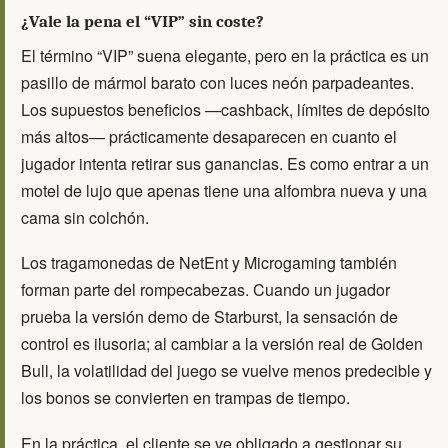
¿Vale la pena el “VIP” sin coste?
El término “VIP” suena elegante, pero en la práctica es un
pasillo de mármol barato con luces neón parpadeantes.
Los supuestos beneficios —cashback, límites de depósito
más altos— prácticamente desaparecen en cuanto el
jugador intenta retirar sus ganancias. Es como entrar a un
motel de lujo que apenas tiene una alfombra nueva y una
cama sin colchón.
Los tragamonedas de NetEnt y Microgaming también
forman parte del rompecabezas. Cuando un jugador
prueba la versión demo de Starburst, la sensación de
control es ilusoria; al cambiar a la versión real de Golden
Bull, la volatilidad del juego se vuelve menos predecible y
los bonos se convierten en trampas de tiempo.
En la práctica, el cliente se ve obligado a gestionar su