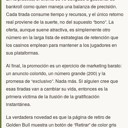
bankroll como quien maneja una balanza de precisión.
Cada tirada consume tiempo y recursos, y el único retorno
real proviene de la suerte, no del supuesto “bono”. La
oferta, aunque suene atractiva, es simplemente otro
número en la larga lista de estrategias de retención que
los casinos emplean para mantener a los jugadores en
sus plataformas.
Al final, la promoción es un ejercicio de marketing barato:
un anuncio colorido, un número grande (200) y la
promesa de “exclusivo”. Nada más. Si alguien cree que
esas tiradas van a cambiar su vida, entonces es la
primera víctima de la ilusión de la gratificación
instantánea.
La verdadera novedad es que la página de retiro de
Golden Bull muestra un botón de “Retirar” de color gris