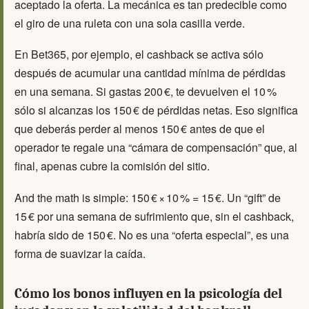
aceptado la oferta. La mecánica es tan predecible como
el giro de una ruleta con una sola casilla verde.
En Bet365, por ejemplo, el cashback se activa sólo
después de acumular una cantidad mínima de pérdidas
en una semana. Si gastas 200 €, te devuelven el 10 %
sólo si alcanzas los 150 € de pérdidas netas. Eso significa
que deberás perder al menos 150 € antes de que el
operador te regale una “cámara de compensación” que, al
final, apenas cubre la comisión del sitio.
And the math is simple: 150 € × 10 % = 15 €. Un “gift” de
15 € por una semana de sufrimiento que, sin el cashback,
habría sido de 150 €. No es una “oferta especial”, es una
forma de suavizar la caída.
Cómo los bonos influyen en la psicología del