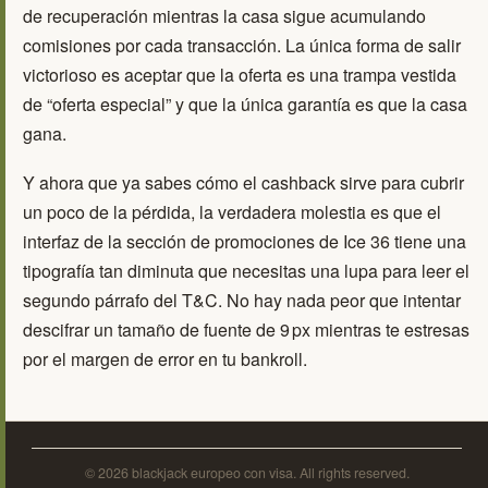
de recuperación mientras la casa sigue acumulando
comisiones por cada transacción. La única forma de salir
victorioso es aceptar que la oferta es una trampa vestida
de “oferta especial” y que la única garantía es que la casa
gana.
Y ahora que ya sabes cómo el cashback sirve para cubrir
un poco de la pérdida, la verdadera molestia es que el
interfaz de la sección de promociones de Ice 36 tiene una
tipografía tan diminuta que necesitas una lupa para leer el
segundo párrafo del T&C. No hay nada peor que intentar
descifrar un tamaño de fuente de 9 px mientras te estresas
por el margen de error en tu bankroll.
© 2026 blackjack europeo con visa. All rights reserved.