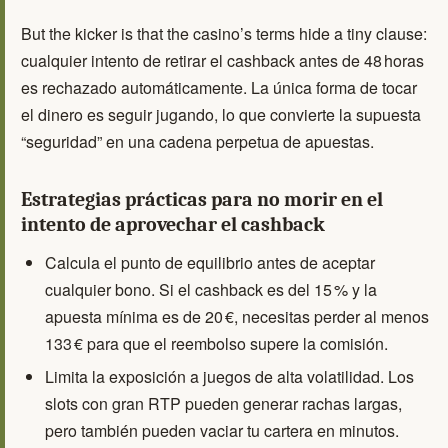
But the kicker is that the casino’s terms hide a tiny clause:
cualquier intento de retirar el cashback antes de 48 horas
es rechazado automáticamente. La única forma de tocar
el dinero es seguir jugando, lo que convierte la supuesta
“seguridad” en una cadena perpetua de apuestas.
Estrategias prácticas para no morir en el
intento de aprovechar el cashback
Calcula el punto de equilibrio antes de aceptar
cualquier bono. Si el cashback es del 15 % y la
apuesta mínima es de 20 €, necesitas perder al menos
133 € para que el reembolso supere la comisión.
Limita la exposición a juegos de alta volatilidad. Los
slots con gran RTP pueden generar rachas largas,
pero también pueden vaciar tu cartera en minutos.