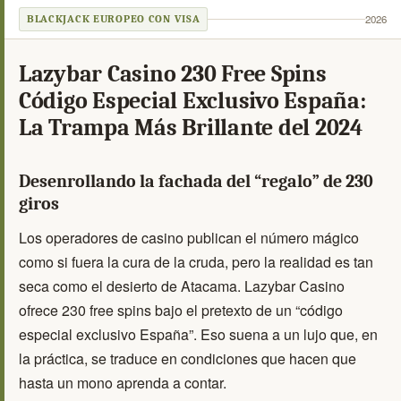
2026
BLACKJACK EUROPEO CON VISA
Lazybar Casino 230 Free Spins
Código Especial Exclusivo España:
La Trampa Más Brillante del 2024
Desenrollando la fachada del “regalo” de 230
giros
Los operadores de casino publican el número mágico
como si fuera la cura de la cruda, pero la realidad es tan
seca como el desierto de Atacama. Lazybar Casino
ofrece 230 free spins bajo el pretexto de un “código
especial exclusivo España”. Eso suena a un lujo que, en
la práctica, se traduce en condiciones que hacen que
hasta un mono aprenda a contar.