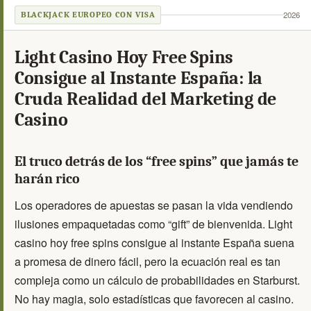
2026
BLACKJACK EUROPEO CON VISA
Light Casino Hoy Free Spins
Consigue al Instante España: la
Cruda Realidad del Marketing de
Casino
El truco detrás de los “free spins” que jamás te
harán rico
Los operadores de apuestas se pasan la vida vendiendo
ilusiones empaquetadas como “gift” de bienvenida. Light
casino hoy free spins consigue al instante España suena
a promesa de dinero fácil, pero la ecuación real es tan
compleja como un cálculo de probabilidades en Starburst.
No hay magia, solo estadísticas que favorecen al casino.