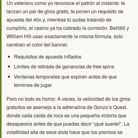
Un veterano como yo reconoce el patrón al instante: te
lanzan un par de giros gratis, te ponen un requisito de
apuesta del 40x y, mientras tú sudas tratando de
cumplirlo, el casino ya ha cobrado la comisión. Bet365 y
William Hill usan exactamente la misma fórmula, solo
cambian el color del banner.
Requisitos de apuesta inflados
Límites de retirada de ganancias de free spins
Ventanas temporales que expiran antes de que
termines de jugar
Pero no todo es horror. A veces, la velocidad de los giros
gratuitos se asemeja a la adrenalina de Gonzo’s Quest,
donde cada caída de roca es una pequeña victoria que
desaparece antes de que puedas decir “¡qué suerte!”. La
volatilidad alta de esos slots hace que los premios se