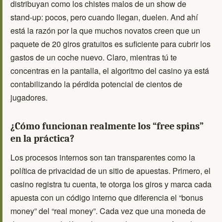
distribuyan como los chistes malos de un show de
stand‑up: pocos, pero cuando llegan, duelen. And ahí
está la razón por la que muchos novatos creen que un
paquete de 20 giros gratuitos es suficiente para cubrir los
gastos de un coche nuevo. Claro, mientras tú te
concentras en la pantalla, el algoritmo del casino ya está
contabilizando la pérdida potencial de cientos de
jugadores.
¿Cómo funcionan realmente los “free spins”
en la práctica?
Los procesos internos son tan transparentes como la
política de privacidad de un sitio de apuestas. Primero, el
casino registra tu cuenta, te otorga los giros y marca cada
apuesta con un código interno que diferencia el “bonus
money” del “real money”. Cada vez que una moneda de