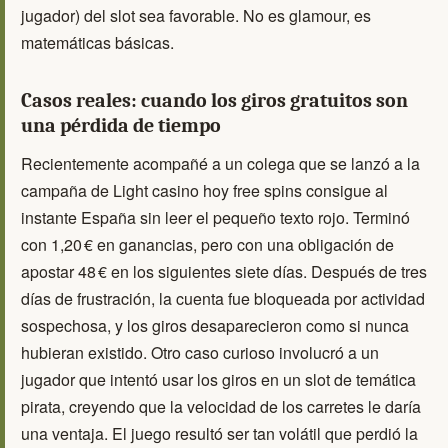
jugador) del slot sea favorable. No es glamour, es
matemáticas básicas.
Casos reales: cuando los giros gratuitos son
una pérdida de tiempo
Recientemente acompañé a un colega que se lanzó a la
campaña de Light casino hoy free spins consigue al
instante España sin leer el pequeño texto rojo. Terminó
con 1,20 € en ganancias, pero con una obligación de
apostar 48 € en los siguientes siete días. Después de tres
días de frustración, la cuenta fue bloqueada por actividad
sospechosa, y los giros desaparecieron como si nunca
hubieran existido. Otro caso curioso involucró a un
jugador que intentó usar los giros en un slot de temática
pirata, creyendo que la velocidad de los carretes le daría
una ventaja. El juego resultó ser tan volátil que perdió la