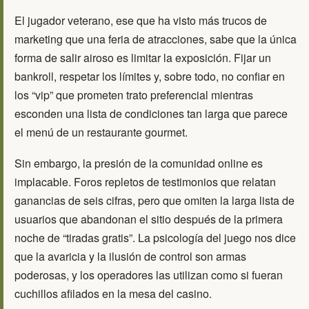
El jugador veterano, ese que ha visto más trucos de
marketing que una feria de atracciones, sabe que la única
forma de salir airoso es limitar la exposición. Fijar un
bankroll, respetar los límites y, sobre todo, no confiar en
los “vip” que prometen trato preferencial mientras
esconden una lista de condiciones tan larga que parece
el menú de un restaurante gourmet.
Sin embargo, la presión de la comunidad online es
implacable. Foros repletos de testimonios que relatan
ganancias de seis cifras, pero que omiten la larga lista de
usuarios que abandonan el sitio después de la primera
noche de “tiradas gratis”. La psicología del juego nos dice
que la avaricia y la ilusión de control son armas
poderosas, y los operadores las utilizan como si fueran
cuchillos afilados en la mesa del casino.