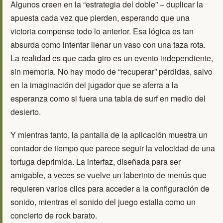
Algunos creen en la “estrategia del doble” – duplicar la
apuesta cada vez que pierden, esperando que una
victoria compense todo lo anterior. Esa lógica es tan
absurda como intentar llenar un vaso con una taza rota.
La realidad es que cada giro es un evento independiente,
sin memoria. No hay modo de “recuperar” pérdidas, salvo
en la imaginación del jugador que se aferra a la
esperanza como si fuera una tabla de surf en medio del
desierto.
Y mientras tanto, la pantalla de la aplicación muestra un
contador de tiempo que parece seguir la velocidad de una
tortuga deprimida. La interfaz, diseñada para ser
amigable, a veces se vuelve un laberinto de menús que
requieren varios clics para acceder a la configuración de
sonido, mientras el sonido del juego estalla como un
concierto de rock barato.