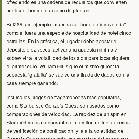
ofreciendo es una cadena de requisitos que convierten
cualquier bono en un saco de piedras.
Bet365, por ejemplo, muestra su “bono de bienvenida”
como si fuera una especie de hospitalidad de hotel cinco
estrellas. En la práctica, el jugador debe apostar el
depósito diez veces, activar una apuesta mínima y
sobrevivir a la volatilidad de los slots para tocar siquiera
el primer euro. William Hill sigue el mismo guion: la
supuesta “gratuita” se vuelve una tirada de dados con la
casa siempre ganando.
Incluso los juegos de tragamonedas más populares,
como Starburst o Gonzo’s Quest, son usados como
comparaciones de velocidad. La rapidez de un spin en
Starburst no es comparable a la lentitud de los procesos
de verificación de bonificación, y la alta volatilidad de