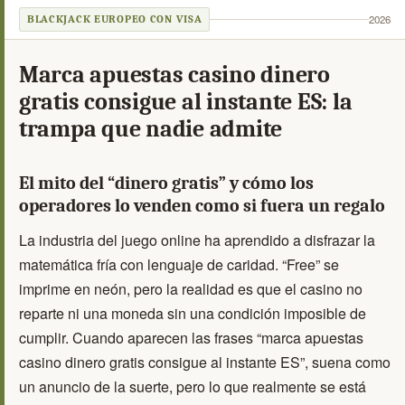
2026
BLACKJACK EUROPEO CON VISA
Marca apuestas casino dinero
gratis consigue al instante ES: la
trampa que nadie admite
El mito del “dinero gratis” y cómo los
operadores lo venden como si fuera un regalo
La industria del juego online ha aprendido a disfrazar la
matemática fría con lenguaje de caridad. “Free” se
imprime en neón, pero la realidad es que el casino no
reparte ni una moneda sin una condición imposible de
cumplir. Cuando aparecen las frases “marca apuestas
casino dinero gratis consigue al instante ES”, suena como
un anuncio de la suerte, pero lo que realmente se está