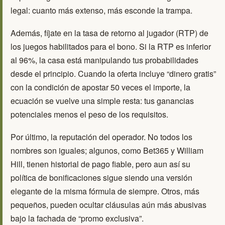
legal: cuanto más extenso, más esconde la trampa.
Además, fíjate en la tasa de retorno al jugador (RTP) de
los juegos habilitados para el bono. Si la RTP es inferior
al 96%, la casa está manipulando tus probabilidades
desde el principio. Cuando la oferta incluye “dinero gratis”
con la condición de apostar 50 veces el importe, la
ecuación se vuelve una simple resta: tus ganancias
potenciales menos el peso de los requisitos.
Por último, la reputación del operador. No todos los
nombres son iguales; algunos, como Bet365 y William
Hill, tienen historial de pago fiable, pero aun así su
política de bonificaciones sigue siendo una versión
elegante de la misma fórmula de siempre. Otros, más
pequeños, pueden ocultar cláusulas aún más abusivas
bajo la fachada de “promo exclusiva”.