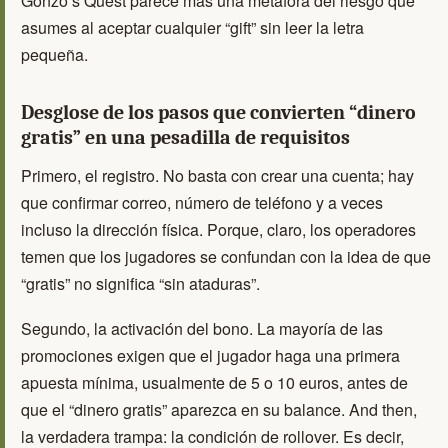
Gonzo’s Quest parece más una metáfora del riesgo que
asumes al aceptar cualquier “gift” sin leer la letra
pequeña.
Desglose de los pasos que convierten “dinero
gratis” en una pesadilla de requisitos
Primero, el registro. No basta con crear una cuenta; hay
que confirmar correo, número de teléfono y a veces
incluso la dirección física. Porque, claro, los operadores
temen que los jugadores se confundan con la idea de que
“gratis” no significa “sin ataduras”.
Segundo, la activación del bono. La mayoría de las
promociones exigen que el jugador haga una primera
apuesta mínima, usualmente de 5 o 10 euros, antes de
que el “dinero gratis” aparezca en su balance. And then,
la verdadera trampa: la condición de rollover. Es decir,