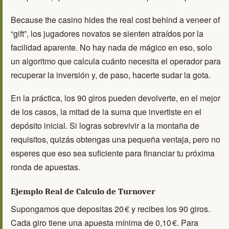
Because the casino hides the real cost behind a veneer of
“gift”, los jugadores novatos se sienten atraídos por la
facilidad aparente. No hay nada de mágico en eso, solo
un algoritmo que calcula cuánto necesita el operador para
recuperar la inversión y, de paso, hacerte sudar la gota.
En la práctica, los 90 giros pueden devolverte, en el mejor
de los casos, la mitad de la suma que invertiste en el
depósito inicial. Si logras sobrevivir a la montaña de
requisitos, quizás obtengas una pequeña ventaja, pero no
esperes que eso sea suficiente para financiar tu próxima
ronda de apuestas.
Ejemplo Real de Calculo de Turnover
Supongamos que depositas 20 € y recibes los 90 giros.
Cada giro tiene una apuesta mínima de 0,10 €. Para