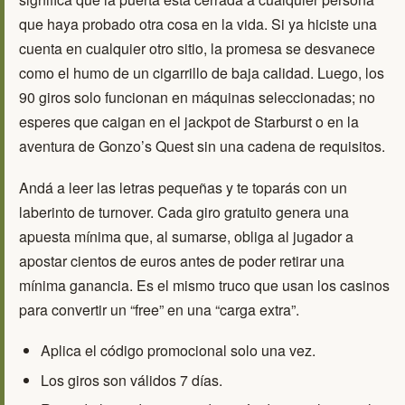
que haya probado otra cosa en la vida. Si ya hiciste una
cuenta en cualquier otro sitio, la promesa se desvanece
como el humo de un cigarrillo de baja calidad. Luego, los
90 giros solo funcionan en máquinas seleccionadas; no
esperes que caigan en el jackpot de Starburst o en la
aventura de Gonzo’s Quest sin una cadena de requisitos.
Andá a leer las letras pequeñas y te toparás con un
laberinto de turnover. Cada giro gratuito genera una
apuesta mínima que, al sumarse, obliga al jugador a
apostar cientos de euros antes de poder retirar una
mínima ganancia. Es el mismo truco que usan los casinos
para convertir un “free” en una “carga extra”.
Aplica el código promocional solo una vez.
Los giros son válidos 7 días.