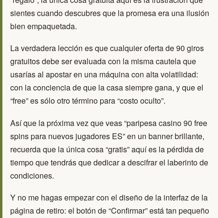
sientes cuando descubres que la promesa era una ilusión
bien empaquetada.
La verdadera lección es que cualquier oferta de 90 giros
gratuitos debe ser evaluada con la misma cautela que
usarías al apostar en una máquina con alta volatilidad:
con la conciencia de que la casa siempre gana, y que el
“free” es sólo otro término para “costo oculto”.
Así que la próxima vez que veas “paripesa casino 90 free
spins para nuevos jugadores ES” en un banner brillante,
recuerda que la única cosa “gratis” aquí es la pérdida de
tiempo que tendrás que dedicar a descifrar el laberinto de
condiciones.
Y no me hagas empezar con el diseño de la interfaz de la
página de retiro: el botón de “Confirmar” está tan pequeño