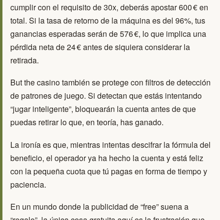
cumplir con el requisito de 30x, deberás apostar 600 € en
total. Si la tasa de retorno de la máquina es del 96%, tus
ganancias esperadas serán de 576 €, lo que implica una
pérdida neta de 24 € antes de siquiera considerar la
retirada.
But the casino también se protege con filtros de detección
de patrones de juego. Si detectan que estás intentando
“jugar inteligente”, bloquearán la cuenta antes de que
puedas retirar lo que, en teoría, has ganado.
La ironía es que, mientras intentas descifrar la fórmula del
beneficio, el operador ya ha hecho la cuenta y está feliz
con la pequeña cuota que tú pagas en forma de tiempo y
paciencia.
En un mundo donde la publicidad de “free” suena a
“regalo”, la única cosa gratuita aquí es la frustración que