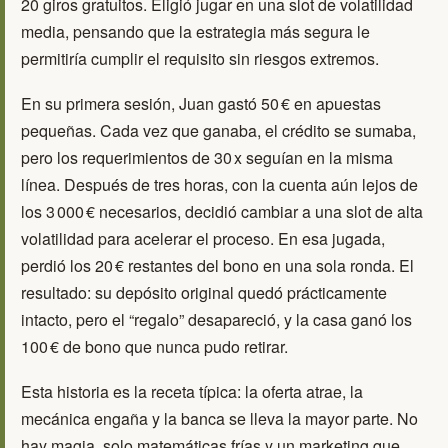
20 giros gratuitos. Eligió jugar en una slot de volatilidad
media, pensando que la estrategia más segura le
permitiría cumplir el requisito sin riesgos extremos.
En su primera sesión, Juan gastó 50 € en apuestas
pequeñas. Cada vez que ganaba, el crédito se sumaba,
pero los requerimientos de 30 x seguían en la misma
línea. Después de tres horas, con la cuenta aún lejos de
los 3 000 € necesarios, decidió cambiar a una slot de alta
volatilidad para acelerar el proceso. En esa jugada,
perdió los 20 € restantes del bono en una sola ronda. El
resultado: su depósito original quedó prácticamente
intacto, pero el “regalo” desapareció, y la casa ganó los
100 € de bono que nunca pudo retirar.
Esta historia es la receta típica: la oferta atrae, la
mecánica engaña y la banca se lleva la mayor parte. No
hay magia, solo matemáticas frías y un marketing que