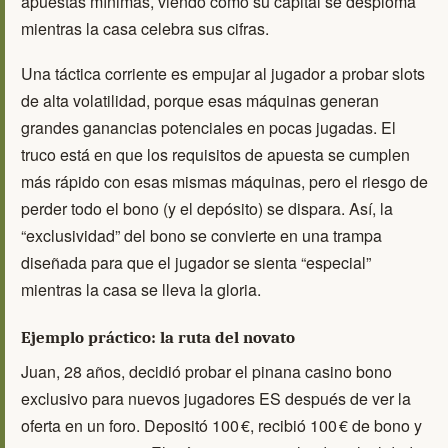
apuestas mínimas, viendo cómo su capital se desploma
mientras la casa celebra sus cifras.
Una táctica corriente es empujar al jugador a probar slots
de alta volatilidad, porque esas máquinas generan
grandes ganancias potenciales en pocas jugadas. El
truco está en que los requisitos de apuesta se cumplen
más rápido con esas mismas máquinas, pero el riesgo de
perder todo el bono (y el depósito) se dispara. Así, la
“exclusividad” del bono se convierte en una trampa
diseñada para que el jugador se sienta “especial”
mientras la casa se lleva la gloria.
Ejemplo práctico: la ruta del novato
Juan, 28 años, decidió probar el pinana casino bono
exclusivo para nuevos jugadores ES después de ver la
oferta en un foro. Depositó 100 €, recibió 100 € de bono y