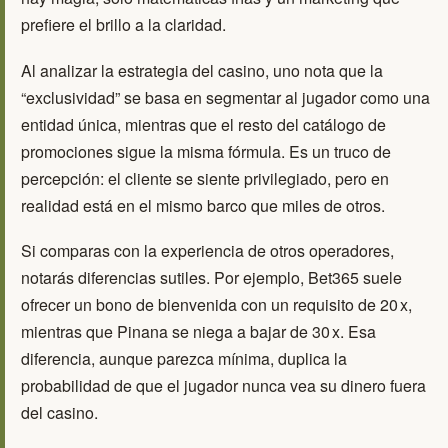
prefiere el brillo a la claridad.
Al analizar la estrategia del casino, uno nota que la
“exclusividad” se basa en segmentar al jugador como una
entidad única, mientras que el resto del catálogo de
promociones sigue la misma fórmula. Es un truco de
percepción: el cliente se siente privilegiado, pero en
realidad está en el mismo barco que miles de otros.
Si comparas con la experiencia de otros operadores,
notarás diferencias sutiles. Por ejemplo, Bet365 suele
ofrecer un bono de bienvenida con un requisito de 20 x,
mientras que Pinana se niega a bajar de 30 x. Esa
diferencia, aunque parezca mínima, duplica la
probabilidad de que el jugador nunca vea su dinero fuera
del casino.