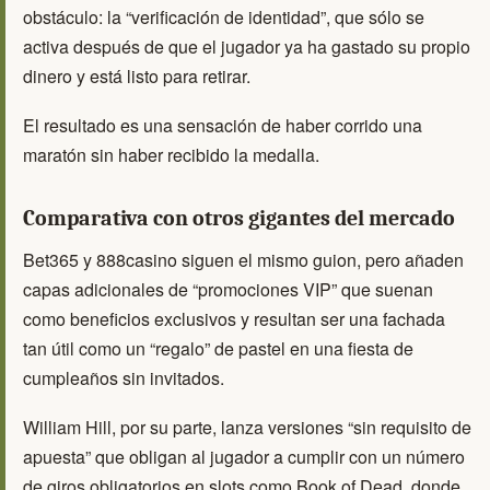
obstáculo: la “verificación de identidad”, que sólo se
activa después de que el jugador ya ha gastado su propio
dinero y está listo para retirar.
El resultado es una sensación de haber corrido una
maratón sin haber recibido la medalla.
Comparativa con otros gigantes del mercado
Bet365 y 888casino siguen el mismo guion, pero añaden
capas adicionales de “promociones VIP” que suenan
como beneficios exclusivos y resultan ser una fachada
tan útil como un “regalo” de pastel en una fiesta de
cumpleaños sin invitados.
William Hill, por su parte, lanza versiones “sin requisito de
apuesta” que obligan al jugador a cumplir con un número
de giros obligatorios en slots como Book of Dead, donde