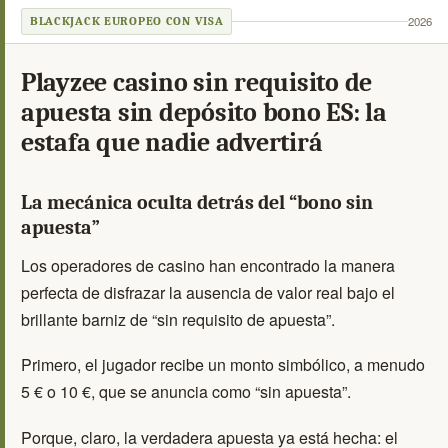
2026
BLACKJACK EUROPEO CON VISA
Playzee casino sin requisito de
apuesta sin depósito bono ES: la
estafa que nadie advertirá
La mecánica oculta detrás del “bono sin
apuesta”
Los operadores de casino han encontrado la manera
perfecta de disfrazar la ausencia de valor real bajo el
brillante barniz de “sin requisito de apuesta”.
Primero, el jugador recibe un monto simbólico, a menudo
5 € o 10 €, que se anuncia como “sin apuesta”.
Porque, claro, la verdadera apuesta ya está hecha: el