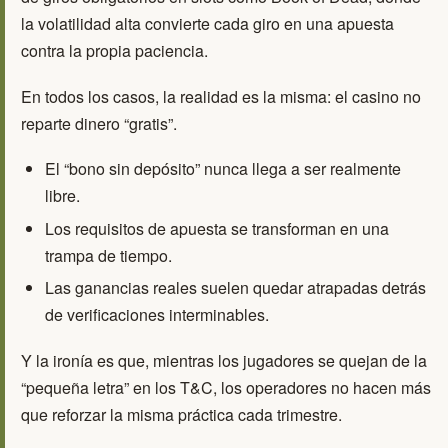
la volatilidad alta convierte cada giro en una apuesta
contra la propia paciencia.
En todos los casos, la realidad es la misma: el casino no
reparte dinero “gratis”.
El “bono sin depósito” nunca llega a ser realmente
libre.
Los requisitos de apuesta se transforman en una
trampa de tiempo.
Las ganancias reales suelen quedar atrapadas detrás
de verificaciones interminables.
Y la ironía es que, mientras los jugadores se quejan de la
“pequeña letra” en los T&C, los operadores no hacen más
que reforzar la misma práctica cada trimestre.