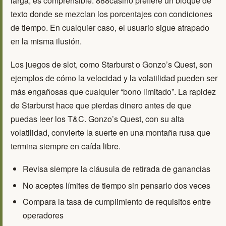
larga, es comprensible. 888casino prefiere un bloque de
texto donde se mezclan los porcentajes con condiciones
de tiempo. En cualquier caso, el usuario sigue atrapado
en la misma ilusión.
Los juegos de slot, como Starburst o Gonzo’s Quest, son
ejemplos de cómo la velocidad y la volatilidad pueden ser
más engañosas que cualquier “bono limitado”. La rapidez
de Starburst hace que pierdas dinero antes de que
puedas leer los T&C. Gonzo’s Quest, con su alta
volatilidad, convierte la suerte en una montaña rusa que
termina siempre en caída libre.
Revisa siempre la cláusula de retirada de ganancias
No aceptes límites de tiempo sin pensarlo dos veces
Compara la tasa de cumplimiento de requisitos entre
operadores