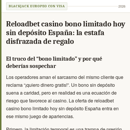
2026
BLACKJACK EUROPEO CON VISA
Reloadbet casino bono limitado hoy
sin depósito España: la estafa
disfrazada de regalo
El truco del “bono limitado” y por qué
deberías sospechar
Los operadores aman el sarcasmo del mismo cliente que
reclama “¡quiero dinero gratis!”. Un bono sin depósito
suena a caridad, pero en realidad es una ecuación de
riesgo que favorece al casino. La oferta de reloadbet
casino bono limitado hoy sin depósito España entra en
ese mismo juego de apariencias.
Primero, la limitación temporal es una trampa de presión.