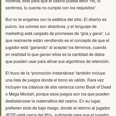
noventa, todo para que el casino pueda decir “no, lo
sentimos, tu cuenta no cumple con los requisitos”.
But no te engañes con la estética del sitio. El diseño es
pulcro, los colores son atractivos, y el lenguaje de
marketing está cargado de promesas de “gira y gana”. Lo
que realmente están vendiendo es el concepto de que el
jugador está “ganando” al aceptar los términos, cuando
en realidad lo que ganan ellos es la cantidad de datos
que pueden usar para afinar sus algoritmos de retención.
El truco de la “promoción instantánea” también incluye
una lista de juegos donde el bono es válido. Rara vez
incluyen los clásicos de alta varianza como Book of Dead
o Mega Moolah, porque esos juegos son los que pueden
desbalancear la matemática del casino. En su lugar,
prefieren slots de bajo riesgo, donde el retorno al jugador
(RTP) está cerca del 95%, suficiente para que el jugador