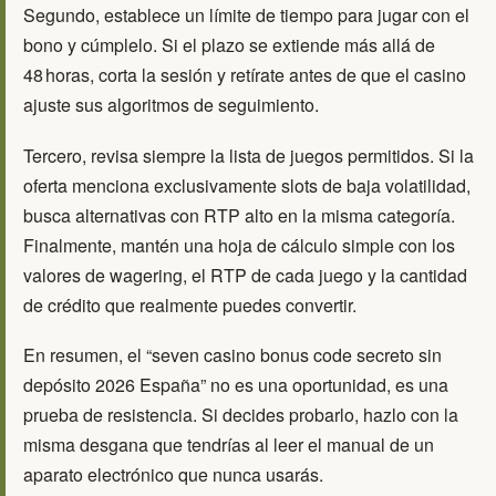
Segundo, establece un límite de tiempo para jugar con el
bono y cúmplelo. Si el plazo se extiende más allá de
48 horas, corta la sesión y retírate antes de que el casino
ajuste sus algoritmos de seguimiento.
Tercero, revisa siempre la lista de juegos permitidos. Si la
oferta menciona exclusivamente slots de baja volatilidad,
busca alternativas con RTP alto en la misma categoría.
Finalmente, mantén una hoja de cálculo simple con los
valores de wagering, el RTP de cada juego y la cantidad
de crédito que realmente puedes convertir.
En resumen, el “seven casino bonus code secreto sin
depósito 2026 España” no es una oportunidad, es una
prueba de resistencia. Si decides probarlo, hazlo con la
misma desgana que tendrías al leer el manual de un
aparato electrónico que nunca usarás.