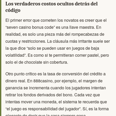
Los verdaderos costos ocultos detrás del
código
El primer error que cometen los novatos es creer que el
“seven casino bonus code” es una llave maestra. En
realidad, es solo una pieza más del rompecabezas de
cuotas y restricciones. La cláusula más irritante suele ser
la que dice “solo se pueden usar en juegos de baja
volatilidad”. Es como si te permitieran comer pastel, pero
solo el de chocolate sin cobertura.
Otro punto crítico es la tasa de conversión del crédito a
dinero real. En 888casino, por ejemplo, el margen de
ganancia se incrementa cuando los jugadores intentan
retirar los fondos derivados del bono. Cada vez que
intentas mover una moneda, el sistema te recuerda que
“el juego es responsabilidad del jugador”. Sí, es la forma
elegante de decir que la casa siempre gana.