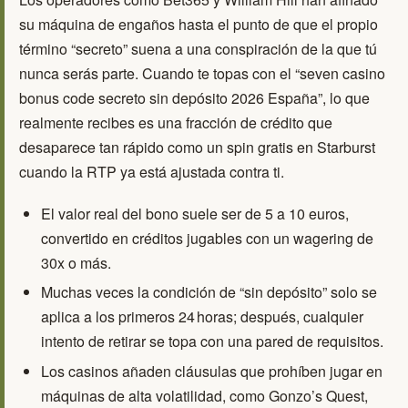
su máquina de engaños hasta el punto de que el propio
término “secreto” suena a una conspiración de la que tú
nunca serás parte. Cuando te topas con el “seven casino
bonus code secreto sin depósito 2026 España”, lo que
realmente recibes es una fracción de crédito que
desaparece tan rápido como un spin gratis en Starburst
cuando la RTP ya está ajustada contra ti.
El valor real del bono suele ser de 5 a 10 euros,
convertido en créditos jugables con un wagering de
30x o más.
Muchas veces la condición de “sin depósito” solo se
aplica a los primeros 24 horas; después, cualquier
intento de retirar se topa con una pared de requisitos.
Los casinos añaden cláusulas que prohíben jugar en
máquinas de alta volatilidad, como Gonzo’s Quest,