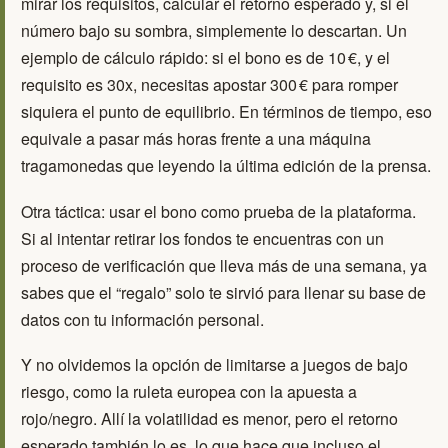
mirar los requisitos, calcular el retorno esperado y, si el
número bajo su sombra, simplemente lo descartan. Un
ejemplo de cálculo rápido: si el bono es de 10 €, y el
requisito es 30x, necesitas apostar 300 € para romper
siquiera el punto de equilibrio. En términos de tiempo, eso
equivale a pasar más horas frente a una máquina
tragamonedas que leyendo la última edición de la prensa.
Otra táctica: usar el bono como prueba de la plataforma.
Si al intentar retirar los fondos te encuentras con un
proceso de verificación que lleva más de una semana, ya
sabes que el “regalo” solo te sirvió para llenar su base de
datos con tu información personal.
Y no olvidemos la opción de limitarse a juegos de bajo
riesgo, como la ruleta europea con la apuesta a
rojo/negro. Allí la volatilidad es menor, pero el retorno
esperado también lo es, lo que hace que incluso el