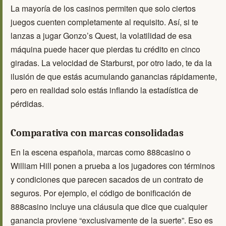
La mayoría de los casinos permiten que solo ciertos
juegos cuenten completamente al requisito. Así, si te
lanzas a jugar Gonzo’s Quest, la volatilidad de esa
máquina puede hacer que pierdas tu crédito en cinco
giradas. La velocidad de Starburst, por otro lado, te da la
ilusión de que estás acumulando ganancias rápidamente,
pero en realidad solo estás inflando la estadística de
pérdidas.
Comparativa con marcas consolidadas
En la escena española, marcas como 888casino o
William Hill ponen a prueba a los jugadores con términos
y condiciones que parecen sacados de un contrato de
seguros. Por ejemplo, el código de bonificación de
888casino incluye una cláusula que dice que cualquier
ganancia proviene “exclusivamente de la suerte”. Eso es