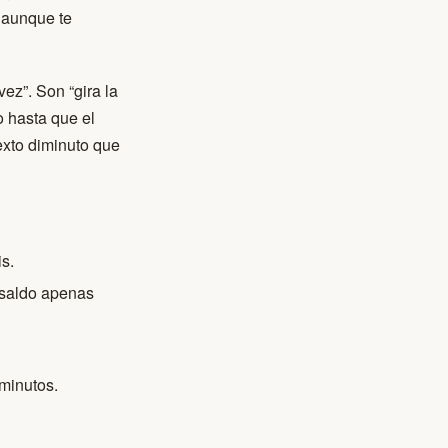
 aunque te
ez”. Son “gira la
o hasta que el
exto diminuto que
s.
l saldo apenas
 minutos.