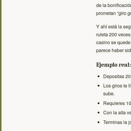
de la bonificaci
prometan “giro gr
Y ahí está la seg
ruleta 200 veces
casino se quede 
parece haber sid
Ejemplo real:
Depositas 20 €
Los giros te 
sube.
Requieres 100
Con la alta v
Terminas la j