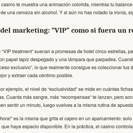
 casino te muestra una animación colorida, mientras tu balanc
e una cerveza sin alcohol. Y si aún no has notado la ironía, s
 del marketing: “VIP” como si fuera un r
“VIP treatment” suenan a promesas de hotel cinco estrellas, per
con papel tapiz despegado y una lámpara que parpadea. Cuand
cceso exclusivo”, lo que realmente consigue es coleccionar tus 
ejor y extraer cada céntimo posible.
or ejemplo, el nivel de “exclusividad” se mide en cuántas ficha
ías. Cuanta más sangre, más “recompensas” te lanzan, pero s
cen sentir un minuto, luego vuelves a la misma rutina de apuest
hora!” es la misma que grita el cajero en un aparcamiento: solo 
ca que haya espacio disponible. En la práctica, el casino controla