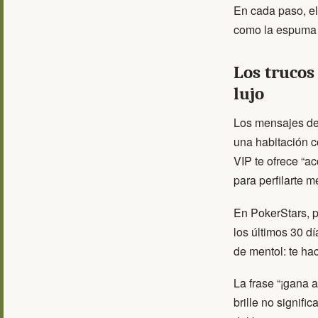
En cada paso, el
como la espuma d
Los trucos
lujo
Los mensajes de 
una habitación 
VIP te ofrece “a
para perfilarte m
En PokerStars, p
los últimos 30 d
de mentol: te ha
La frase “¡gana a
brille no signifi