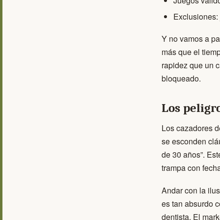
Juegos válido
Exclusiones: 
Y no vamos a pas
más que el tiemp
rapidez que un ca
bloqueado.
Los peligro
Los cazadores de
se esconden cláu
de 30 años”. Est
trampa con fech
Andar con la ilu
es tan absurdo c
dentista. El mark