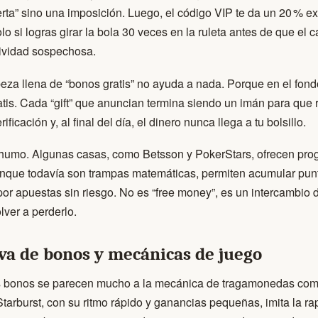
rta” sino una imposición. Luego, el código VIP te da un 20 % ex
lo si logras girar la bola 30 veces en la ruleta antes de que el 
tividad sospechosa.
eza llena de “bonos gratis” no ayuda a nada. Porque en el fondo
atis. Cada “gift” que anuncian termina siendo un imán para que 
ificación y, al final del día, el dinero nunca llega a tu bolsillo.
 humo. Algunas casas, como Betsson y PokerStars, ofrecen pr
unque todavía son trampas matemáticas, permiten acumular pun
or apuestas sin riesgo. No es “free money”, es un intercambio d
lver a perderlo.
a de bonos y mecánicas de juego
os bonos se parecen mucho a la mecánica de tragamonedas como
tarburst, con su ritmo rápido y ganancias pequeñas, imita la ra