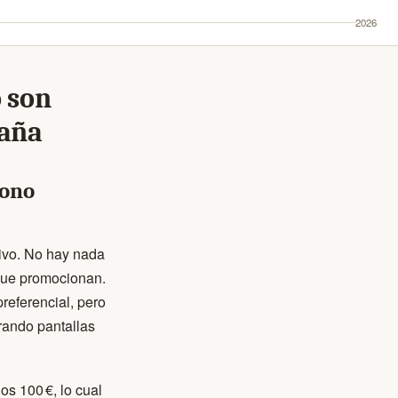
2026
o son
paña
bono
sivo. No hay nada
que promocionan.
referencial, pero
rando pantallas
os 100 €, lo cual