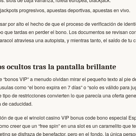
s: slots de baja varianza, ruleta europea, blackjack.
jackpots progresivos, apuestas deportivas, apuestas en vivo.
ar por alto el hecho de que el proceso de verificación de identi
o que tardas en perder el bono. Los documentos se revisan co
racol atraviesa una autopista, y mientras tanto, el saldo de tu 
s ocultos tras la pantalla brillante
 “bonos VIP” a menudo olvidan mirar el pequeño texto al pie de 
sulas como “el bono expira en 7 días” o “solo es válido para 
e tipo de restricciones convierten lo que parecía una oferta gen
a de caducidad.
sión de que el winolot casino VIP bonus code bono especial Esp
omo creer que un “free spin” en una slot es un caramelito que te
eting se disfraza de benefactor, pero en el fondo, la única pers