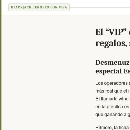
BLACKJACK EUROPEO CON VISA
El “VIP”
regalos,
Desmenuza
especial E
Los operadores s
más real que el
El llamado winol
en la práctica e
que ganando alg
Primero, la ficha