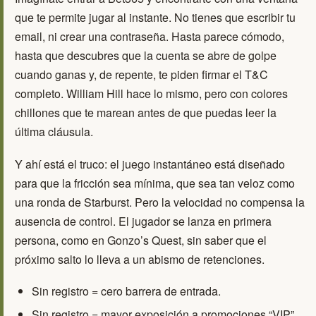
que te permite jugar al instante. No tienes que escribir tu
email, ni crear una contraseña. Hasta parece cómodo,
hasta que descubres que la cuenta se abre de golpe
cuando ganas y, de repente, te piden firmar el T&C
completo. William Hill hace lo mismo, pero con colores
chillones que te marean antes de que puedas leer la
última cláusula.
Y ahí está el truco: el juego instantáneo está diseñado
para que la fricción sea mínima, que sea tan veloz como
una ronda de Starburst. Pero la velocidad no compensa la
ausencia de control. El jugador se lanza en primera
persona, como en Gonzo’s Quest, sin saber que el
próximo salto lo lleva a un abismo de retenciones.
Sin registro = cero barrera de entrada.
Sin registro = mayor exposición a promociones “VIP”.