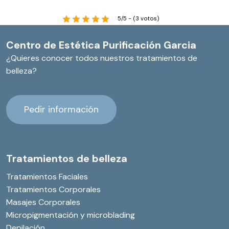
5/5 - (3 votos)
Centro de Estética Purificación Garcia
¿Quieres conocer todos nuestros tratamientos de
belleza?
P
e
d
i
r
i
n
f
o
r
m
a
c
i
ó
n
Tratamientos de belleza
Tratamientos Faciales
Tratamientos Corporales
Masajes Corporales
Micropigmentación y microblading
Depilación