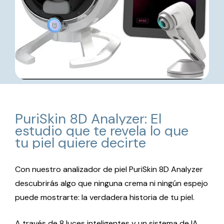
PuriSkin
8D
Analyzer:
El
estudio
que
te
revela
lo
que
tu
piel
quiere
decirte
Con nuestro analizador de piel PuriSkin 8D Analyzer
descubrirás algo que ninguna crema ni ningún espejo
puede mostrarte: la verdadera historia de tu piel.
A través de 8 luces inteligentes y un sistema de IA,