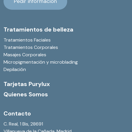
P
e
d
i
r
i
n
f
o
r
m
a
c
i
ó
n
Tratamientos de belleza
Tratamientos Faciales
Tratamientos Corporales
Masajes Corporales
Micropigmentación y microblading
Depilación
Tarjetas Purylux
Quienes Somos
Contacto
C. Real, 1 Bis, 28691
Villanueva de la Cañada,
Madrid